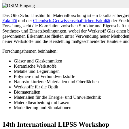
Das Otto-Schott-Institut für Material­forschung ist ein fakultäts­über­grei
Fakultät
und der
Chemisch-Geowissen­schaft­lichen Fakultät
der Friedr
Forschung steht die Korrelation zwischen Struktur und Eigenschaft un
Synthese- und Einsatzbedingungen, wobei der Werkstoff Glas einen b
gewonnenen Erkenntnisse fließen unter Verwendung neuer Methoden d
neuer Werkstoffe und die Herstellung maßgeschneiderter Bauteile un
Forschungsthemen beinhalten:
Gläser und Glaskeramiken
Keramische Werkstoffe
Metalle und Legierungen
Polymere und Verbundwerkstoffe
Nanostrukturierte Materialien und Oberflächen
Werkstoffe für die Optik
Biomaterialien
Materialien für die Energie- und Umwelttechnik
Materialbearbeitung mit Lasern
Modellierung und Simulationen
14th International LIPSS Workshop