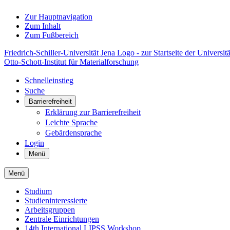
Zur Hauptnavigation
Zum Inhalt
Zum Fußbereich
Friedrich-Schiller-Universität Jena Logo - zur Startseite der Universitä
Otto-Schott-Institut für Materialforschung
Schnelleinstieg
Suche
Barrierefreiheit
Erklärung zur Barrierefreiheit
Leichte Sprache
Gebärdensprache
Login
Menü
Menü
Studium
Studieninteressierte
Arbeitsgruppen
Zentrale Einrichtungen
14th International LIPSS Workshop