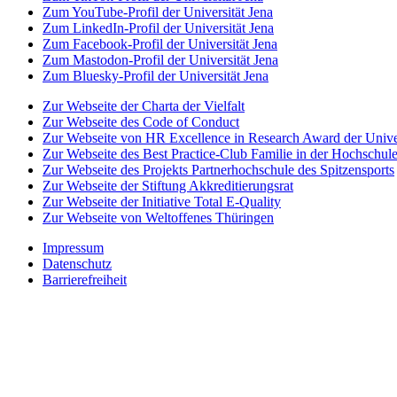
Zum YouTube-Profil der Universität Jena
Zum LinkedIn-Profil der Universität Jena
Zum Facebook-Profil der Universität Jena
Zum Mastodon-Profil der Universität Jena
Zum Bluesky-Profil der Universität Jena
Zur Webseite der Charta der Vielfalt
Zur Webseite des Code of Conduct
Zur Webseite von HR Excellence in Research Award der Univer
Zur Webseite des Best Practice-Club Familie in der Hochschul
Zur Webseite des Projekts Partnerhochschule des Spitzensports
Zur Webseite der Stiftung Akkreditierungsrat
Zur Webseite der Initiative Total E-Quality
Zur Webseite von Weltoffenes Thüringen
Impressum
Datenschutz
Barrierefreiheit